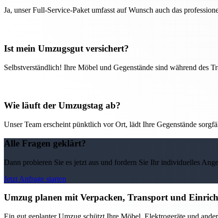
Ja, unser Full-Service-Paket umfasst auf Wunsch auch das professio
Ist mein Umzugsgut versichert?
Selbstverständlich! Ihre Möbel und Gegenstände sind während des Tra
Wie läuft der Umzugstag ab?
Unser Team erscheint pünktlich vor Ort, lädt Ihre Gegenstände sorgfälti
Alle Fragen geklärt?
Dann probieren Sie es jetzt aus und fordern Sie Ihr individuelles Ang
Jetzt Anfrage starten
Umzug planen mit Verpacken, Transport und Einricht
Ein gut geplanter Umzug schützt Ihre Möbel, Elektrogeräte und ander