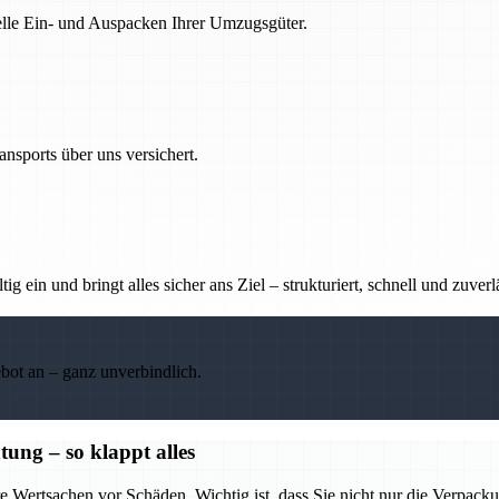
nelle Ein- und Auspacken Ihrer Umzugsgüter.
nsports über uns versichert.
g ein und bringt alles sicher ans Ziel – strukturiert, schnell und zuverl
ebot an – ganz unverbindlich.
ung – so klappt alles
e Wertsachen vor Schäden. Wichtig ist, dass Sie nicht nur die Verpack