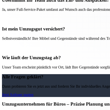
Übernimmt Ihr Team auch das Ein- und Auspacken?
Ja, unser Full-Service-Paket umfasst auf Wunsch auch das professio
Ist mein Umzugsgut versichert?
Selbstverständlich! Ihre Möbel und Gegenstände sind während des Tra
Wie läuft der Umzugstag ab?
Unser Team erscheint pünktlich vor Ort, lädt Ihre Gegenstände sorgfälti
Alle Fragen geklärt?
Dann probieren Sie es jetzt aus und fordern Sie Ihr individuelles Ang
Jetzt Anfrage starten
Umzugsunternehmen für Büros – Präzise Planung un