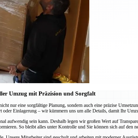
ler Umzug mit Präzision und Sorgfalt
cht nur eine sorgfältige Planung, sondern auch eine präzise Umsetzung
oder Einlagerung – wir kümmern uns um alle Details, damit Ihr Umzug s
ional aufwendig sein kann. Deshalb legen wir großen Wert auf Transpar
ieren. So bleibt alles unter Kontrolle und Sie können sich auf den neu
telle. Unsere Mitarbeiter sind geschult und arbeiten mit moderner Ausr