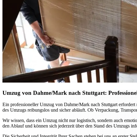
Umzug von Dahme/Mark nach Stuttgart: Professionel
Ein professioneller Umzug von Dahme/Mark nach Stuttgart erfordert ni
des Umzugs reibungslos und sicher abläuft. Ob Verpackung, Transport 
Wir wissen, dass ein Umzug nicht nur logistisch, sondern auch emot
den Ablauf und können sich jederzeit über den Stand des Umzugs inform
Die Sicherheit und Integrität Ihrer Sachen stehen bei uns an erster S