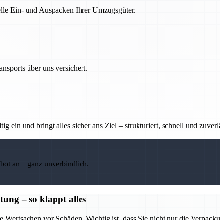
nelle Ein- und Auspacken Ihrer Umzugsgüter.
nsports über uns versichert.
g ein und bringt alles sicher ans Ziel – strukturiert, schnell und zuverl
ebot an – ganz unverbindlich.
ung – so klappt alles
e Wertsachen vor Schäden. Wichtig ist, dass Sie nicht nur die Verpack