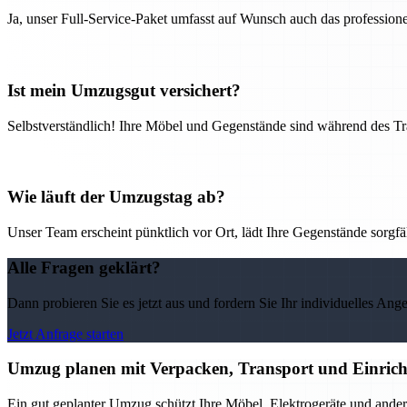
Ja, unser Full-Service-Paket umfasst auf Wunsch auch das professio
Ist mein Umzugsgut versichert?
Selbstverständlich! Ihre Möbel und Gegenstände sind während des Tra
Wie läuft der Umzugstag ab?
Unser Team erscheint pünktlich vor Ort, lädt Ihre Gegenstände sorgfälti
Alle Fragen geklärt?
Dann probieren Sie es jetzt aus und fordern Sie Ihr individuelles Ang
Jetzt Anfrage starten
Umzug planen mit Verpacken, Transport und Einricht
Ein gut geplanter Umzug schützt Ihre Möbel, Elektrogeräte und ander